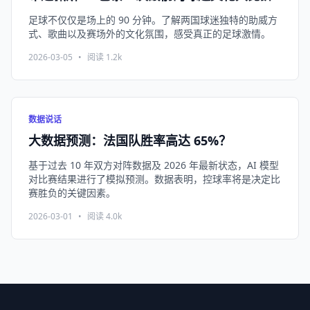
足球不仅仅是场上的 90 分钟。了解两国球迷独特的助威方
式、歌曲以及赛场外的文化氛围，感受真正的足球激情。
2026-03-05
•
阅读 1.2k
数据说话
大数据预测：法国队胜率高达 65%？
基于过去 10 年双方对阵数据及 2026 年最新状态，AI 模型
对比赛结果进行了模拟预测。数据表明，控球率将是决定比
赛胜负的关键因素。
2026-03-01
•
阅读 4.0k