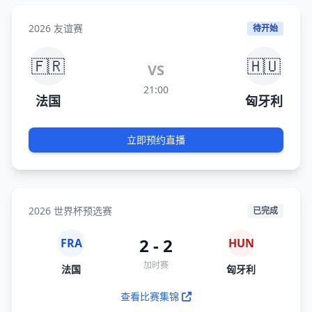
2026 友谊赛
待开始
🇫🇷
🇭🇺
VS
21:00
法国
匈牙利
立即预约直播
2026 世界杯预选赛
已完成
2 - 2
FRA
HUN
加时赛
法国
匈牙利
查看比赛集锦