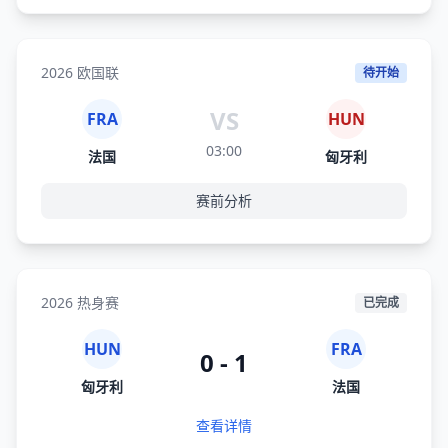
2026 欧国联
待开始
VS
FRA
HUN
03:00
法国
匈牙利
赛前分析
2026 热身赛
已完成
HUN
FRA
0 - 1
匈牙利
法国
查看详情