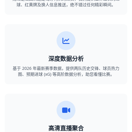
球、红黄牌及换人信息推送，绝不错过任何精彩瞬间。
深度数据分析
基于 2026 年最新赛季数据，提供两队历史交锋、球员热力
图、预期进球 (xG) 等高阶数据分析，助您看懂比赛。
高清直播聚合